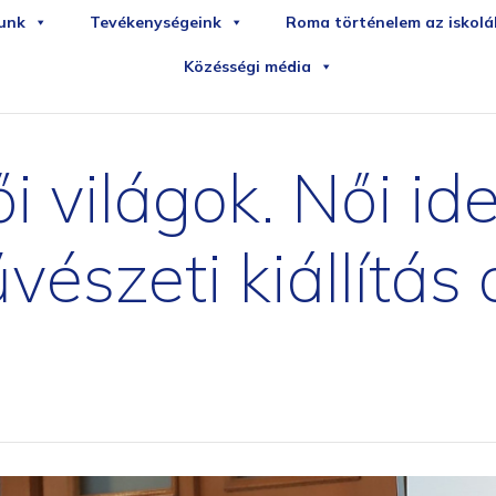
iledirekt
sportudstyr
unk
Tevékenységeink
Roma történelem az iskol
Közésségi média
i világok. Női id
észeti kiállítás