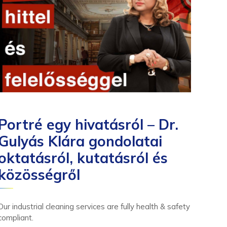
Portré egy hivatásról – Dr.
Ro
Gulyás Klára gondolatai
ny
oktatásról, kutatásról és
go
közösségről
Ke
Sz
Our industrial cleaning services are fully health & safety
compliant.
We ha