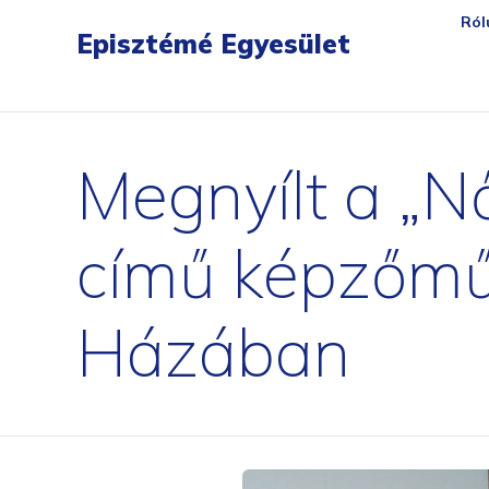
gartendreh
loesbarfix
torstopp
bratenpro
flora-safe
tischambiente
matchballwelt
ersatzte
Ról
Episztémé Egyesület
Megnyílt a „Nő
című képzőműv
Házában