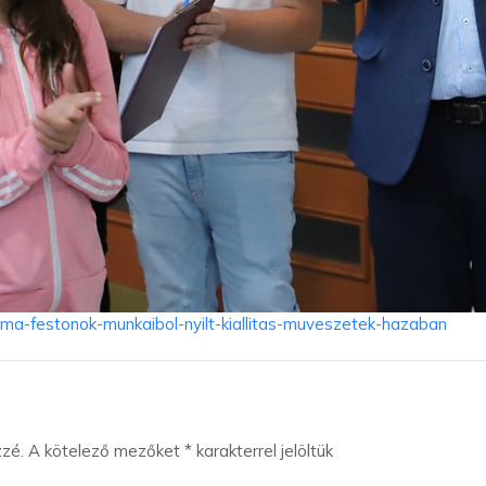
/roma-festonok-munkaibol-nyilt-kiallitas-muveszetek-hazaban
zzé.
A kötelező mezőket
*
karakterrel jelöltük