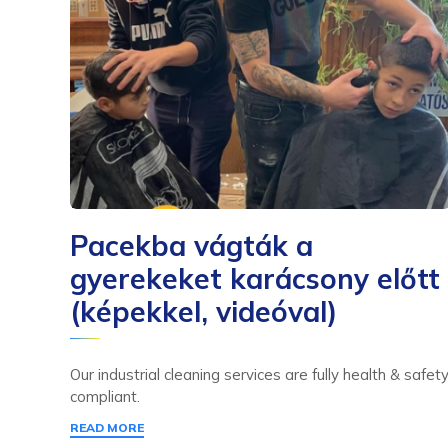
Pacekba vágták a
gyerekeket karácsony előtt
(képekkel, videóval)
Our industrial cleaning services are fully health & safet
compliant.
READ MORE