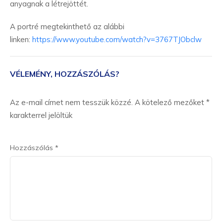
anyagnak a létrejöttét.
A portré megtekinthető az alábbi
linken:
https://www.youtube.com/watch?v=3767TJObclw
VÉLEMÉNY, HOZZÁSZÓLÁS?
Az e-mail címet nem tesszük közzé.
A kötelező mezőket
*
karakterrel jelöltük
Hozzászólás
*