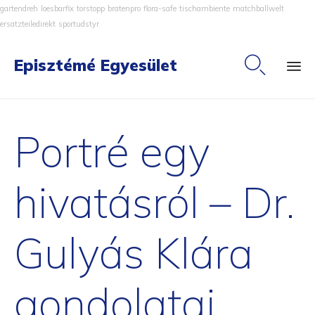
gartendreh
loesbarfix
torstopp
bratenpro
flora-safe
tischambiente
matchballwelt
ersatzteiledirekt
sportudstyr

Episztémé Egyesület
Ski
to
Portré egy
co
hivatásról – Dr.
Gulyás Klára
gondolatai