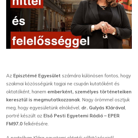
Az
Episztémé Egyesület
számára különösen fontos, hogy
szakmai közösségünk tagjai ne csupán kutatóként és
oktatóként, hanem
emberként, személyes történeteiken
keresztül is megmutatkozzanak
. Nagy örömmel osztjuk
meg, hogy egyesületünk elnökével,
dr. Gulyás Klárával
,
portré készült az
Első Pesti Egyetemi Rádió – EPER
FM97.0
felkérésére.
A portréban Klára egyetemi oktatói célkitűzéseiről,