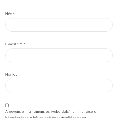
Név
*
E-mail cím
*
Honlap
A nevem, e-mail címem, és weboldalcímem mentése a
böngészőben a következő hozzászólásomhoz.