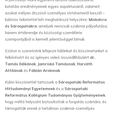
kutatási eredményeinek egyes aspektusairól, valamint
azokat mélyen átszövő személyes történeteiről beszél –
különös tekintettel két meghatározó helyszínre:
Miskolcra
és Sárospatakra
, amelyek nemcsak szakmai pályafutása,
hanem értékrendje és közösségi szemlélete
szempontjából is kiemelt jelentőséggel bírnak.
Ezúton is szeretnénk kifejezni hálánkat és köszönetünket a
felkérésért és az igényes videó összeállításáért
dr.
Tamás Ildikónak
,
Jamriskó Tamásnak
,
Horváth
Attilának
és
Fábián Ariánnak
.
Külön köszönettel tartozunk a
Sárospataki Református
Hittudományi Egyetemnek
és a
Sárospataki
Református Kollégium Tudományos Gyűjteményeinek
,
hogy méltó helyszínt biztosítottak a forgatás számára, és
támogatták ennek a tartalmas szakmai-személyes