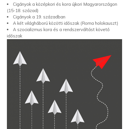
Cigányok a középkori és kora újkori Magyarországon
(15-18. század)
Cigányok a 19. században
A két világháború közötti időszak (Roma holokauszt)
A szocializmus kora és a rendszerváltást követő
időszak