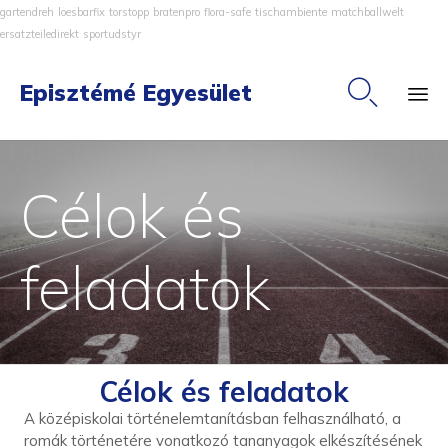
gartendreh
loesbarfix
torstopp
bratenpro
flora-safe
tischambiente
matchballwelt
ersatzteiledirekt
sportudstyr

Episztémé Egyesület
Ski
to
Célok és
co
feladatok
Célok és feladatok
A középiskolai történelemtanításban felhasználható, a
romák történetére vonatkozó tananyagok elkészítésének