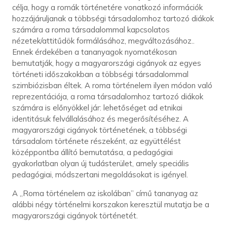
célja, hogy a romák történetére vonatkozó információk
hozzájáruljanak a többségi társadalomhoz tartozó diákok
számára a roma társadalommal kapcsolatos
nézetek/attitűdök formálásához, megváltozásához..
Ennek érdekében a tananyagok nyomatékosan
bemutatják, hogy a magyarországi cigányok az egyes
történeti időszakokban a többségi társadalommal
szimbiózisban éltek. A roma történelem ilyen módon való
reprezentációja, a roma társadalomhoz tartozó diákok
számára is előnyökkel jár: lehetőséget ad etnikai
identitásuk felvállalásához és megerősítéséhez. A
magyarországi cigányok történetének, a többségi
társadalom története részeként, az együttélést
középpontba állító bemutatása, a pedagógiai
gyakorlatban olyan új tudásterület, amely speciális
pedagógiai, módszertani megoldásokat is igényel.
A „Roma történelem az iskolában” című tananyag az
alábbi négy történelmi korszakon keresztül mutatja be a
magyarországi cigányok történetét.