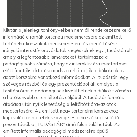
Miután a jelenlegi tankönyvekben nem áll rendelkezésre kellő
információ a romák történeti megismerésére az említett
történelmi korszakok megismerésére és megértésére
irányuló interaktív óravázlatok kiegészülnek egy „tudástárral”,
amely a legfontosabb ismereteket tartalmazza a
pedagógusok számára, hogy az interaktív óra megtartása
előtt frontális oktatási módszerrel átadják a diákoknak az
adott korszakra vonatkozó információkat. A „tudástár” egy
szöveges részből és egy prezentációból áll, amelyet a
tanítási órán a pedagógusok kivetíthetnek a diákok számára
a hatékonyabb szemléltetés céljából. A tudástár formális
átadása után nyílik lehetőség a feltöltött óravázlatok
megtartására. Az említett négy történelmi korszakhoz
kapcsolódó ismeretek szövege és a hozzá kapcsolódó
prezentációk a „TUDÁSTÁR” című fülön találhatóak. Az
említett informális pedagógiai módszerekre épülő