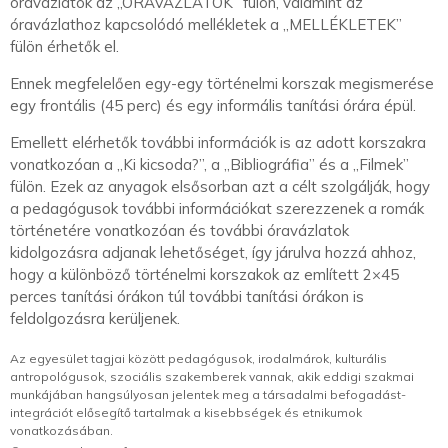
óravázlatok az „ÓRAVÁZLATOK” fülön, valamint az
óravázlathoz kapcsolódó mellékletek a „MELLÉKLETEK”
fülön érhetők el.
Ennek megfelelően egy-egy történelmi korszak megismerése
egy frontális (45 perc) és egy informális tanítási órára épül.
Emellett elérhetők további információk is az adott korszakra
vonatkozóan a „Ki kicsoda?”, a „Bibliográfia” és a „Filmek”
fülön. Ezek az anyagok elsősorban azt a célt szolgálják, hogy
a pedagógusok további információkat szerezzenek a romák
történetére vonatkozóan és további óravázlatok
kidolgozásra adjanak lehetőséget, így járulva hozzá ahhoz,
hogy a különböző történelmi korszakok az említett 2×45
perces tanítási órákon túl további tanítási órákon is
feldolgozásra kerüljenek.
Az egyesület tagjai között pedagógusok, irodalmárok, kulturális
antropológusok, szociális szakemberek vannak, akik eddigi szakmai
munkájában hangsúlyosan jelentek meg a társadalmi befogadást-
integrációt elősegítő tartalmak a kisebbségek és etnikumok
vonatkozásában.