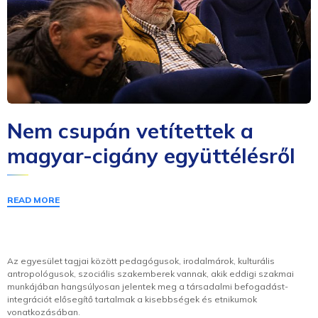
Nem csupán vetítettek a
magyar-cigány együttélésről
READ MORE
Az egyesület tagjai között pedagógusok, irodalmárok, kulturális
antropológusok, szociális szakemberek vannak, akik eddigi szakmai
munkájában hangsúlyosan jelentek meg a társadalmi befogadást-
integrációt elősegítő tartalmak a kisebbségek és etnikumok
vonatkozásában.