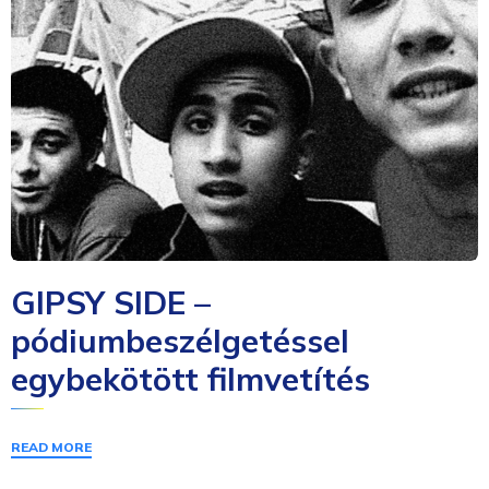
GIPSY SIDE –
pódiumbeszélgetéssel
egybekötött filmvetítés
READ MORE