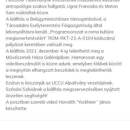
antropológia szakos hallgatói, Ugrai Franciska és Maton
Sam működtek közre.
A kiállítás a Belügyminisztérium támogatásával, a
Társadalmi Esélyteremtési Főigazgatóság által
lebonyolításra kerülő „Programsorozat a roma kultúra
megismertetéséért” ROM-RKT-21-A-0104 kódszámú
pályázat keretében valósult meg.
A kiállítás 2021. december 4-ig tekinthető meg a
Művészetek Háza Galériájában. Hamarosan egy
videóbeszámolót is közre adunk, amelyben többek között
a megnyitón elhangzott beszédek is megtekinthetők
leszenek.
Ezúton is köszönjük az UCCU Alpaítvány vezetőjének,
Szénási Szilviának a kiállítás megszervezésében nyújtott
önzetlen segítségét!
A posztban szerelő videó Horváth “Yockheer” János
készítette.