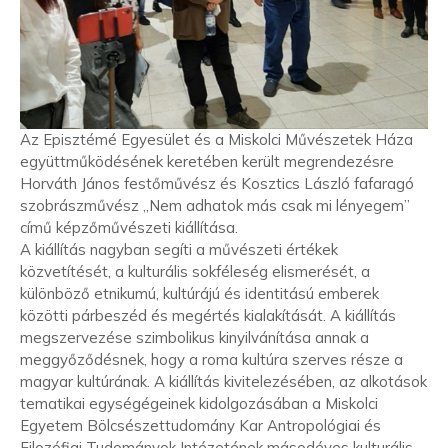
Az Episztémé Egyesület és a Miskolci Művészetek Háza
együttműködésének keretében került megrendezésre
Horváth János festőművész és Kosztics László fafaragó
szobrászművész „Nem adhatok más csak mi lényegem”
című képzőművészeti kiállítása.
A kiállítás nagyban segíti a művészeti értékek
közvetítését, a kulturális sokféleség elismerését, a
különböző etnikumú, kultúrájú és identitású emberek
közötti párbeszéd és megértés kialakítását. A kiállítás
megszervezése szimbolikus kinyilvánítása annak a
meggyőződésnek, hogy a roma kultúra szerves része a
magyar kultúrának. A kiállítás kivitelezésében, az alkotások
tematikai egységégeinek kidolgozásában a Miskolci
Egyetem Bölcsészettudomány Kar Antropológiai és
Filozófiai Tudományok Intézetének másodéves kulturális