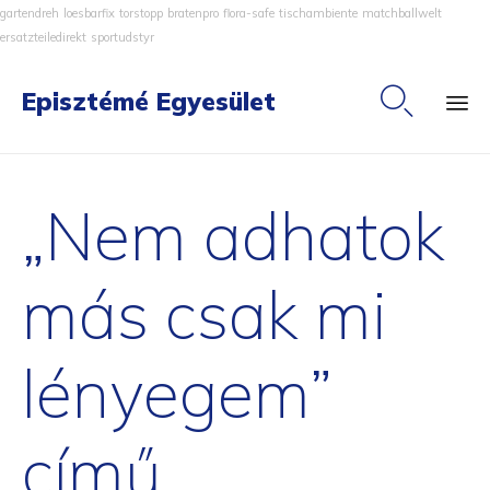
gartendreh
loesbarfix
torstopp
bratenpro
flora-safe
tischambiente
matchballwelt
ersatzteiledirekt
sportudstyr

Episztémé Egyesület
Ski
to
„Nem adhatok
co
más csak mi
lényegem”
című