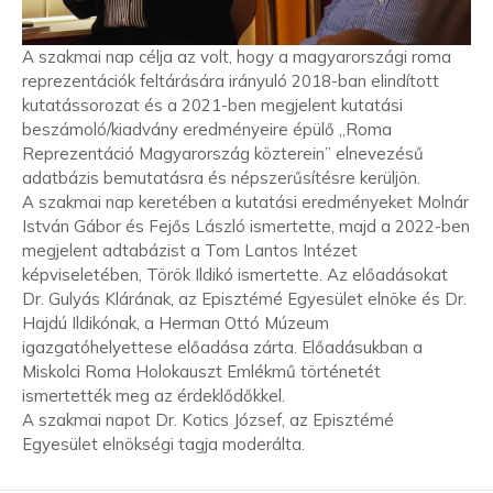
A szakmai nap célja az volt, hogy a magyarországi roma
reprezentációk feltárására irányuló 2018-ban elindított
kutatássorozat és a 2021-ben megjelent kutatási
beszámoló/kiadvány eredményeire épülő „Roma
Reprezentáció Magyarország közterein” elnevezésű
adatbázis bemutatásra és népszerűsítésre kerüljön.
A szakmai nap keretében a kutatási eredményeket Molnár
István Gábor és Fejős László ismertette, majd a 2022-ben
megjelent adtabázist a Tom Lantos Intézet
képviseletében, Török Ildikó ismertette. Az előadásokat
Dr. Gulyás Klárának, az Episztémé Egyesület elnöke és Dr.
Hajdú Ildikónak, a Herman Ottó Múzeum
igazgatóhelyettese előadása zárta. Előadásukban a
Miskolci Roma Holokauszt Emlékmű történetét
ismertették meg az érdeklődőkkel.
A szakmai napot Dr. Kotics József, az Episztémé
Egyesület elnökségi tagja moderálta.