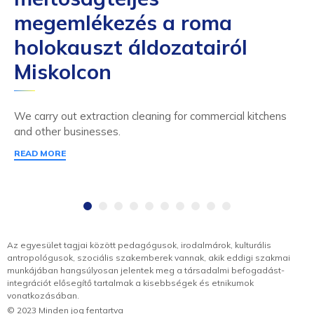
megemlékezés a roma
holokauszt áldozatairól
Miskolcon
We carry out extraction cleaning for commercial kitchens
and other businesses.
READ MORE
Az egyesület tagjai között pedagógusok, irodalmárok, kulturális
antropológusok, szociális szakemberek vannak, akik eddigi szakmai
munkájában hangsúlyosan jelentek meg a társadalmi befogadást-
integrációt elősegítő tartalmak a kisebbségek és etnikumok
vonatkozásában.
© 2023 Minden jog fentartva