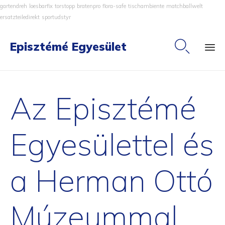
gartendreh
loesbarfix
torstopp
bratenpro
flora-safe
tischambiente
matchballwelt
ersatzteiledirekt
sportudstyr

Episztémé Egyesület
Ski
to
Az Episztémé
co
Egyesülettel és
a Herman Ottó
Múzeummal