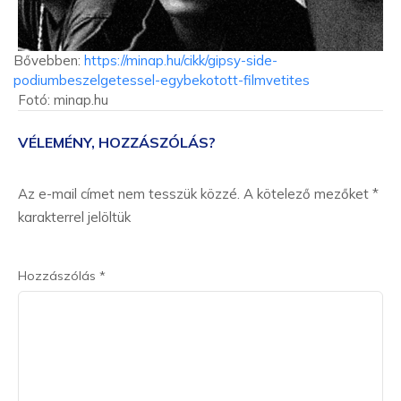
Bővebben:
https://minap.hu/cikk/gipsy-side-
podiumbeszelgetessel-egybekotott-filmvetites
Fotó: minap.hu
VÉLEMÉNY, HOZZÁSZÓLÁS?
Az e-mail címet nem tesszük közzé.
A kötelező mezőket
*
karakterrel jelöltük
Hozzászólás
*