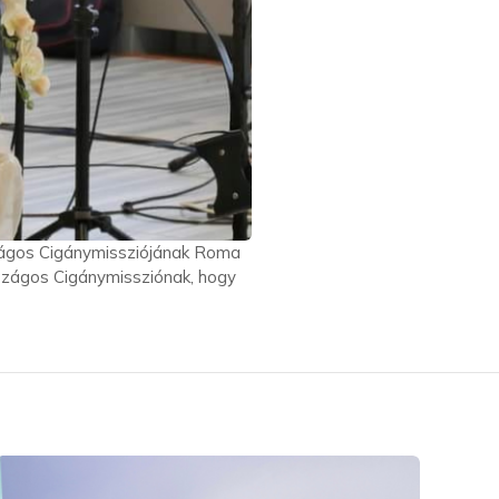
rszágos Cigánymissziójának Roma
szágos Cigánymissziónak, hogy