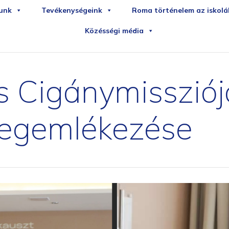
iledirekt
sportudstyr
unk
Tevékenységeink
Roma történelem az iskol
Közésségi média
 Cigánymisszió
egemlékezése