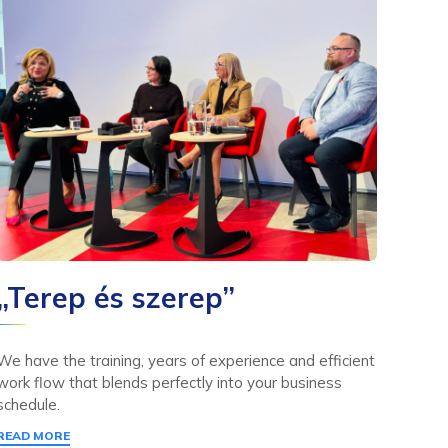
„Terep és szerep”
„M
cig
ne
We have the training, years of experience and efficient
work flow that blends perfectly into your business
schedule.
We ha
READ MORE