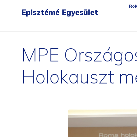
gartendreh
loesbarfix
torstopp
bratenpro
flora-safe
tischambiente
matchballwelt
ersatzte
Ról
Episztémé Egyesület
MPE Országos
Holokauszt m