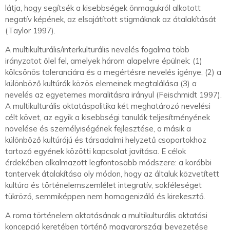
látja, hogy segítsék a kisebbségek önmagukról alkotott
negatív képének, az elsajátított stigmáknak az átalakítását
(Taylor 1997).
A multikulturális/interkulturális nevelés fogalma több
irányzatot ölel fel, amelyek három alapelvre épülnek: (1)
kölcsönös toleranciára és a megértésre nevelés igénye, (2) a
különböző kultúrák közös elemeinek megtalálása (3) a
nevelés az egyetemes moralitásra irányul (Feischmidt 1997).
A multikulturális oktatáspolitika két meghatározó nevelési
célt követ, az egyik a kisebbségi tanulók teljesítményének
növelése és személyiségének fejlesztése, a másik a
különböző kultúrájú és társadalmi helyzetű csoportokhoz
tartozó egyének közötti kapcsolat javítása. E célok
érdekében alkalmazott legfontosabb módszere: a korábbi
tantervek átalakítása oly módon, hogy az általuk közvetített
kultúra és történelemszemlélet integratív, sokféleséget
tükröző, semmiképpen nem homogenizáló és kirekesztő.
A roma történelem oktatásának a multikulturális oktatási
koncepció keretében történő magyarországi bevezetése