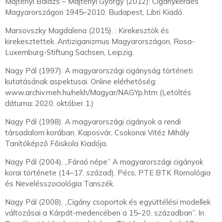
Majtényi Balázs – Majtényi György (2012): Cigánykérdés
Magyarországon 1945–2010. Budapest, Libri Kiadó.
Marsovszky Magdalena (2015). : Kirekesztök és
kirekesztettek. Antiziganizmus Magyarországon, Rosa-
Luxemburg-Stiftung Sachsen, Leipzig.
Nagy Pál (1997). A magyarországi cigányság történeti
kutatásának aspektusai. Online elérhetőség:
www.archiv.meh.hu/nekh/Magyar/NAGYp.htm (Letöltés
dátuma: 2020. október 1.)
Nagy Pál (1998). A magyarországi cigányok a rendi
társadalom korában. Kaposvár, Csokonai Vitéz Mihály
Tanítóképző Főiskola Kiadója.
Nagy Pál (2004). „Fáraó népe” A magyarországi cigányok
korai története (14–17. század). Pécs, PTE BTK Romológia
és Nevelésszociológia Tanszék.
Nagy Pál (2008). „Cigány csoportok és együttélési modellek
változásai a Kárpát-medencében a 15–20. században”. In: