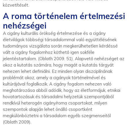
közvetítését.
A roma történelem értelmezési
nehézségei
A cigány kulturális örökség értelmezése és a cigány
életvilágok többségi társadalommal való együttélésének
tudományos vizsgálata során megkerülhetetlen kérdéssé
vált a cigány fogalomhoz köthető igen sokféle
jelentéstartalom. (Oblath 2009. 51). Alapvető nehézséget az
okoz a kutatás számára, hogy magát a kutatás tárgyát
nehezen lehet definiálni. Ez minden olyan diszciplínának
problémát okoz, amely a cigányok történelmével és
kultúrájával foglalkozik. A cigány fogalom nehezen való
meghatározása abból adódik, hogy az életformájuk, etnikai
hovatartozásuk és társadalmi helyzetük szempontjából
rendkívül heterogén cigány/roma csoportokat, milyen
szempontok alapján lehet önálló csoportként
megkülönböztetni a társadalom egyéb szegmenseitől
(Oblath 2009).