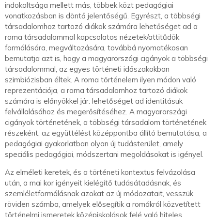
indokoltsága mellett más, többek közt pedagógiai
vonatkozásban is döntő jelentőségű. Egyrészt, a többségi
társadalomhoz tartozó diákok számára lehetőséget ad a
roma társadalommal kapcsolatos nézetek/attitűdök
formálására, megváltozására, továbbá nyomatékosan
bemutatja azt is, hogy a magyarországi cigányok a többségi
társadalommal, az egyes történeti időszakokban
szimbiózisban éltek. A roma történelem ilyen módon való
reprezentációja, a roma társadalomhoz tartozó diákok
számára is előnyökkel jár: lehetőséget ad identitásuk
felvállalásához és megerősítéséhez. A magyarországi
cigányok történetének, a többségi társadalom történetének
részeként, az együttélést középpontba állító bemutatása, a
pedagógiai gyakorlatban olyan új tudásterület, amely
speciális pedagógiai, módszertani megoldásokat is igényel.
Az elméleti keretek, és a történeti kontextus felvázolása
után, a mai kor igényeit kielégítő tudásátadásnak, és
szemléletformálásnak azokat az új módozatait, vesszük
röviden számba, amelyek elősegítik a romákról közvetített
történelmi ismeretek középiskolások felé való hiteles