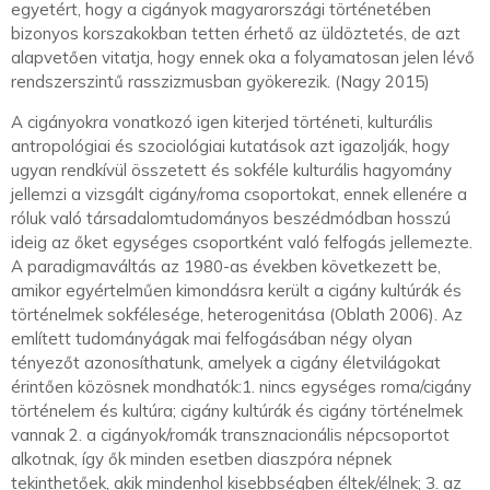
egyetért, hogy a cigányok magyarországi történetében
bizonyos korszakokban tetten érhető az üldöztetés, de azt
alapvetően vitatja, hogy ennek oka a folyamatosan jelen lévő
rendszerszintű rasszizmusban gyökerezik. (Nagy 2015)
A cigányokra vonatkozó igen kiterjed történeti, kulturális
antropológiai és szociológiai kutatások azt igazolják, hogy
ugyan rendkívül összetett és sokféle kulturális hagyomány
jellemzi a vizsgált cigány/roma csoportokat, ennek ellenére a
róluk való társadalomtudományos beszédmódban hosszú
ideig az őket egységes csoportként való felfogás jellemezte.
A paradigmaváltás az 1980-as években következett be,
amikor egyértelműen kimondásra került a cigány kultúrák és
történelmek sokfélesége, heterogenitása (Oblath 2006). Az
említett tudományágak mai felfogásában négy olyan
tényezőt azonosíthatunk, amelyek a cigány életvilágokat
érintően közösnek mondhatók:1. nincs egységes roma/cigány
történelem és kultúra; cigány kultúrák és cigány történelmek
vannak 2. a cigányok/romák transznacionális népcsoportot
alkotnak, így ők minden esetben diaszpóra népnek
tekinthetőek, akik mindenhol kisebbségben éltek/élnek; 3. az