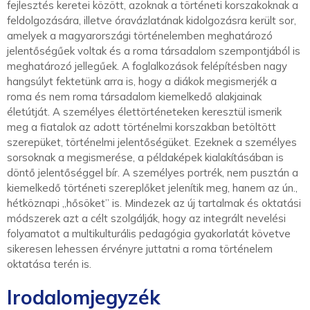
fejlesztés keretei között, azoknak a történeti korszakoknak a
feldolgozására, illetve óravázlatának kidolgozásra került sor,
amelyek a magyarországi történelemben meghatározó
jelentőségűek voltak és a roma társadalom szempontjából is
meghatározó jellegűek. A foglalkozások felépítésben nagy
hangsúlyt fektetünk arra is, hogy a diákok megismerjék a
roma és nem roma társadalom kiemelkedő alakjainak
életútját. A személyes élettörténeteken keresztül ismerik
meg a fiatalok az adott történelmi korszakban betöltött
szerepüket, történelmi jelentőségüket. Ezeknek a személyes
sorsoknak a megismerése, a példaképek kialakításában is
döntő jelentőséggel bír. A személyes portrék, nem pusztán a
kiemelkedő történeti szereplőket jelenítik meg, hanem az ún.,
hétköznapi „hősöket” is. Mindezek az új tartalmak és oktatási
módszerek azt a célt szolgálják, hogy az integrált nevelési
folyamatot a multikulturális pedagógia gyakorlatát követve
sikeresen lehessen érvényre juttatni a roma történelem
oktatása terén is.
Irodalomjegyzék