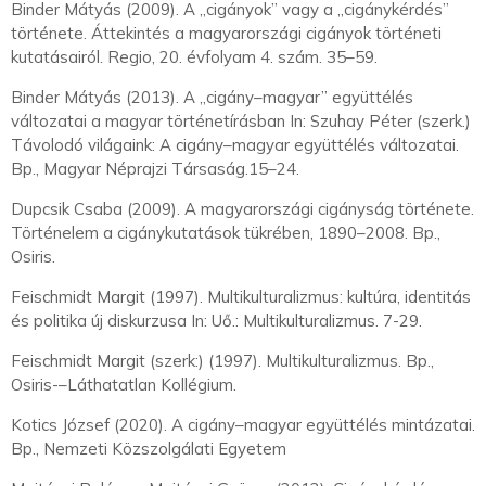
Binder Mátyás (2009). A „cigányok” vagy a „cigánykérdés”
története. Áttekintés a magyarországi cigányok történeti
kutatásairól. Regio, 20. évfolyam 4. szám. 35–59.
Binder Mátyás (2013). A „cigány–magyar” együttélés
változatai a magyar történetírásban In: Szuhay Péter (szerk.)
Távolodó világaink: A cigány–magyar együttélés változatai.
Bp., Magyar Néprajzi Társaság.15–24.
Dupcsik Csaba (2009). A magyarországi cigányság története.
Történelem a cigánykutatások tükrében, 1890–2008. Bp.,
Osiris.
Feischmidt Margit (1997). Multikulturalizmus: kultúra, identitás
és politika új diskurzusa In: Uő.: Multikulturalizmus. 7-29.
Feischmidt Margit (szerk:) (1997). Multikulturalizmus. Bp.,
Osiris-–Láthatatlan Kollégium.
Kotics József (2020). A cigány–magyar együttélés mintázatai.
Bp., Nemzeti Közszolgálati Egyetem