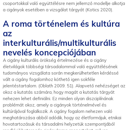
csoportokkal való együttélésre nem jellemző modellje alkotja
a cigányok esetében a vizsgálat tárgyát (Kotics 2020).
A roma történelem és kultúra
az
interkulturális/multikulturális
nevelés koncepciójában
A cigány kulturális örökség értelmezése és a cigány
életvilágok többségi társadalommal való együttélésének
tudományos vizsgálata során megkerülhetetlen kérdéssé
vált a cigány fogalomhoz köthető igen sokféle
jelentéstartalom. (Oblath 2009. 51). Alapvető nehézséget az
okoz a kutatás számára, hogy magát a kutatás tárgyát
nehezen lehet definiálni. Ez minden olyan diszciplínának
problémát okoz, amely a cigányok történelmével és
kultúrájával foglalkozik. A cigány fogalom nehezen való
meghatározása abból adódik, hogy az életformájuk, etnikai
hovatartozásuk és társadalmi helyzetük szempontjából