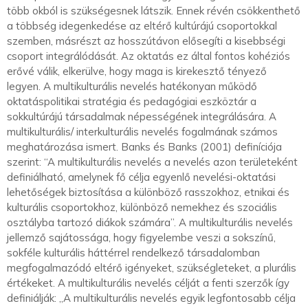
több okból is szükségesnek látszik. Ennek révén csökkenthető
a többség idegenkedése az eltérő kultúrájú csoportokkal
szemben, másrészt az hosszútávon elősegíti a kisebbségi
csoport integrálódását. Az oktatás ez által fontos kohéziós
erővé válik, elkerülve, hogy maga is kirekesztő tényező
legyen. A multikulturális nevelés hatékonyan működő
oktatáspolitikai stratégia és pedagógiai eszköztár a
sokkultúrájú társadalmak népességének integrálására. A
multikulturális/ interkulturális nevelés fogalmának számos
meghatározása ismert. Banks és Banks (2001) definíciója
szerint: “A multikulturális nevelés a nevelés azon területeként
definiálható, amelynek fő célja egyenlő nevelési-oktatási
lehetőségek biztosítása a különböző rasszokhoz, etnikai és
kulturális csoportokhoz, különböző nemekhez és szociális
osztályba tartozó diákok számára”. A multikulturális nevelés
jellemző sajátossága, hogy figyelembe veszi a sokszínű,
sokféle kulturális háttérrel rendelkező társadalomban
megfogalmazódó eltérő igényeket, szükségleteket, a plurális
értékeket. A multikulturális nevelés célját a fenti szerzők így
definiálják: „A multikulturális nevelés egyik legfontosabb célja