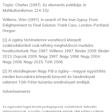
Taylor, Charles (1997). Az elismerés politikája. In:
Multikulturalizmus 124-152.
Willems, Wim (1997). In search of the true Gypsy. From
Enlightenment to Final Solution. Frank Cass, London–Portland,
Oregon.
[1] A cigány történelemre vonatkozó kiterjedt
szakirodalomból csak néhány meghatározó munkára
hivatkozhatunk: Rao 1987; Willems 1997; Binder 2009; Binder
2013; Dupcsik 2009; Nagy 1997; Nagy 1998; Nagy 2004;
Nagy 2008; Nagy 2015; Tóth 2006.
[2] Itt elsődlegesen Nagy Pál a cigány – magyar együttélés
minden korszakára kiterjedő könyveit és tanulmányait
valamint Tóth Péter kutatási eredményeit említjük.
Advertisements
Az egyesület tagjai között pedagógusok, irodalmárok, kulturális
antropológusok, szociális szakemberek vannak, akik eddigi szakmai