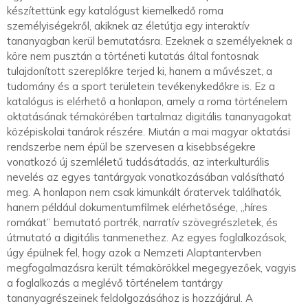
készítettünk egy katalógust kiemelkedő roma
személyiségekről, akiknek az életútja egy interaktív
tananyagban kerül bemutatásra. Ezeknek a személyeknek a
köre nem pusztán a történeti kutatás által fontosnak
tulajdonított szereplőkre terjed ki, hanem a művészet, a
tudomány és a sport területein tevékenykedőkre is. Ez a
katalógus is elérhető a honlapon, amely a roma történelem
oktatásának témakörében tartalmaz digitális tananyagokat
középiskolai tanárok részére. Miután a mai magyar oktatási
rendszerbe nem épül be szervesen a kisebbségekre
vonatkozó új szemléletű tudásátadás, az interkulturális
nevelés az egyes tantárgyak vonatkozásában valósítható
meg. A honlapon nem csak kimunkált óratervek találhatók,
hanem például dokumentumfilmek elérhetősége, „híres
romákat” bemutató portrék, narratív szövegrészletek, és
útmutató a digitális tanmenethez. Az egyes foglalkozások,
úgy épülnek fel, hogy azok a Nemzeti Alaptantervben
megfogalmazásra került témakörökkel megegyezőek, vagyis
a foglalkozás a meglévő történelem tantárgy
tananyagrészeinek feldolgozásához is hozzájárul. A