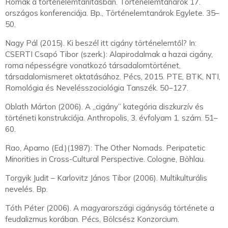
Romák a történelemtanításban. Történelemtanárok 17.
országos konferenciája. Bp., Történelemtanárok Egylete. 35–
50.
Nagy Pál (2015). Ki beszél itt cigány történelemtől? In:
CSERTI Csapó Tibor (szerk.): Alapirodalmak a hazai cigány,
roma népességre vonatkozó társadalomtörténet,
társadalomismeret oktatásához. Pécs, 2015. PTE, BTK, NTI,
Romológia és Nevelésszociológia Tanszék. 50–127.
Oblath Márton (2006). A „cigány” kategória diszkurzív és
történeti konstrukciója. Anthropolis, 3. évfolyam 1. szám. 51–
60.
Rao, Aparno (Ed.)(1987): The Other Nomads. Peripatetic
Minorities in Cross-Cultural Perspective. Cologne, Böhlau.
Torgyik Judit – Karlovitz János Tibor (2006). Multikulturális
nevelés. Bp.
Tóth Péter (2006). A magyarországi cigányság története a
feudalizmus korában. Pécs, Bölcsész Konzorcium.