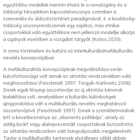
együttélési modellek mentén írható le a roma/cigány és a
többségi társadalom kapcsolatviszonya, szemben a
szenvedés és üldözéstörténet paradigmával; 4. a kisebbség–
többség viszonyrendszernek egy sajátos, más etnikai
csoportokkal való együttélésre nem jellemző modellje alkotja
a cigányok esetében a vizsgálat tárgyát (Kotics 2020).
A roma történelem és kultúra az interkulturális/multikulturális
nevelés koncepciójában
A multikulturalitás koncepciójának megvalósítása során
kulcsfontosságú volt annak az oktatási rendszerekben való
meghonosítása (Feischmidt 1997, Torgyik–Karlowitz 2006).
Ennek egyik lényegi összetevője az új oktatási kánonok
kialakítása volt, amelyekben a kulturális különbségek
újragondolása vált a multikulturális nevelés meghatározó
összetevőjévé (Feischmidt 1997). Ennek a szemléletmódnak
lett a következménye az „elismerés politikája”, amely az
addig kizárt vagy alulreprezentált csoportoknak biztosította
az oktatási rendszerben való hangsúlyosabb megjelenését.
Taylor a multikulturális tantervek elsődleges célját abban