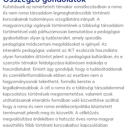
Kutatásunk az ismertetett témakör vonatkozásában a roma
és nem roma társadalom legmeghatározóbb történeti
korszakainak tudományos vizsgálatára irányult. A
magyarországi cigányok történetének a többségi társadalom
történetével való párhuzamosan bemutatása a pedagógiai
gyakorlatban olyan új tudásterület, amely speciális
pedagógiai módszertani megoldásokat is igényel. Az
interaktív pedagógiai, valamit az IKT eszközök használata
olyan forradalmi áttörést jelent a pedagógiai kultúrában, és e
szenzitív témakör feldolgozása különösen indokolja a
használatukat. Emiatt úgy gondoljuk, hogy a tudásátadásnak
és szemléletformálásnak ebben az esetben nem a
hagyományosnak tekinthető, formális keretei a
legalkalmasabbak. A cél a roma és a többségi társadalommal
kapcsolatos történések megismertetése, valamint azok
utóhatásainak interaktív formában való közvetítése azáltal,
hogy a roma és nem roma emlékezetpolitika kitüntetett
terrénumait jeleníti meg és közvetíti. A célkitűzés
megvalósítása érdekében a hatszáz éves roma-magyar
együttélés főbb történeti korszakaihoz kapcsolódóan