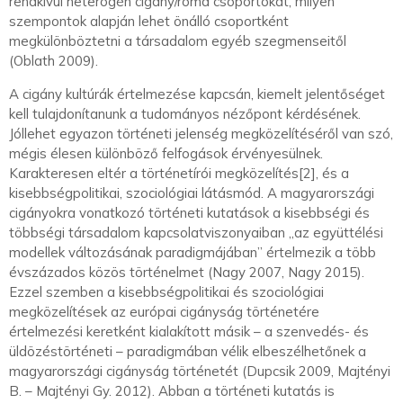
rendkívül heterogén cigány/roma csoportokat, milyen
szempontok alapján lehet önálló csoportként
megkülönböztetni a társadalom egyéb szegmenseitől
(Oblath 2009).
A cigány kultúrák értelmezése kapcsán, kiemelt jelentőséget
kell tulajdonítanunk a tudományos nézőpont kérdésének.
Jóllehet egyazon történeti jelenség megközelítéséről van szó,
mégis élesen különböző felfogások érvényesülnek.
Karakteresen eltér a történetírói megközelítés[2], és a
kisebbségpolitikai, szociológiai látásmód. A magyarországi
cigányokra vonatkozó történeti kutatások a kisebbségi és
többségi társadalom kapcsolatviszonyaiban „az együttélési
modellek változásának paradigmájában” értelmezik a több
évszázados közös történelmet (Nagy 2007, Nagy 2015).
Ezzel szemben a kisebbségpolitikai és szociológiai
megközelítések az európai cigányság történetére
értelmezési keretként kialakított másik – a szenvedés- és
üldözéstörténeti – paradigmában vélik elbeszélhetőnek a
magyarországi cigányság történetét (Dupcsik 2009, Majtényi
B. – Majtényi Gy. 2012). Abban a történeti kutatás is