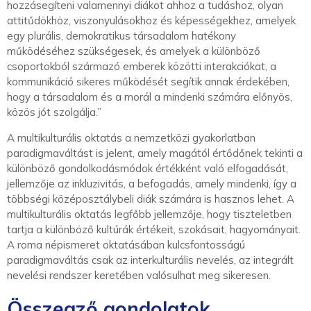
hozzásegíteni valamennyi diákot ahhoz a tudáshoz, olyan
attitűdökhöz, viszonyulásokhoz és képességekhez, amelyek
egy plurális, demokratikus társadalom hatékony
működéséhez szükségesek, és amelyek a különböző
csoportokból származó emberek közötti interakciókat, a
kommunikáció sikeres működését segítik annak érdekében,
hogy a társadalom és a morál a mindenki számára előnyös,
közös jót szolgálja.”
A multikulturális oktatás a nemzetközi gyakorlatban
paradigmaváltást is jelent, amely magától értődőnek tekinti a
különböző gondolkodásmódok értékként való elfogadását,
jellemzője az inkluzivitás, a befogadás, amely mindenki, így a
többségi középosztálybeli diák számára is hasznos lehet. A
multikulturális oktatás legfőbb jellemzője, hogy tiszteletben
tartja a különböző kultúrák értékeit, szokásait, hagyományait.
A roma népismeret oktatásában kulcsfontosságú
paradigmaváltás csak az interkulturális nevelés, az integrált
nevelési rendszer keretében valósulhat meg sikeresen.
Összegző gondolatok