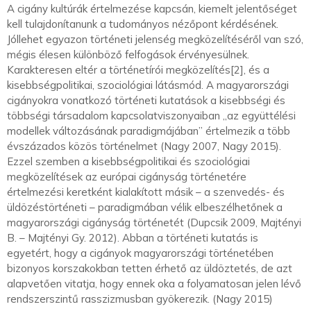
A cigány kultúrák értelmezése kapcsán, kiemelt jelentőséget
kell tulajdonítanunk a tudományos nézőpont kérdésének.
Jóllehet egyazon történeti jelenség megközelítéséről van szó,
mégis élesen különböző felfogások érvényesülnek.
Karakteresen eltér a történetírói megközelítés[2], és a
kisebbségpolitikai, szociológiai látásmód. A magyarországi
cigányokra vonatkozó történeti kutatások a kisebbségi és
többségi társadalom kapcsolatviszonyaiban „az együttélési
modellek változásának paradigmájában” értelmezik a több
évszázados közös történelmet (Nagy 2007, Nagy 2015).
Ezzel szemben a kisebbségpolitikai és szociológiai
megközelítések az európai cigányság történetére
értelmezési keretként kialakított másik – a szenvedés- és
üldözéstörténeti – paradigmában vélik elbeszélhetőnek a
magyarországi cigányság történetét (Dupcsik 2009, Majtényi
B. – Majtényi Gy. 2012). Abban a történeti kutatás is
egyetért, hogy a cigányok magyarországi történetében
bizonyos korszakokban tetten érhető az üldöztetés, de azt
alapvetően vitatja, hogy ennek oka a folyamatosan jelen lévő
rendszerszintű rasszizmusban gyökerezik. (Nagy 2015)