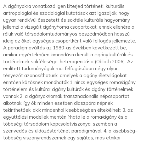
A cigányokra vonatkozó igen kiterjed történeti, kulturális
antropológiai és szociológiai kutatások azt igazolják, hogy
ugyan rendkívül összetett és sokféle kulturális hagyomány
jellemzi a vizsgált cigány/roma csoportokat, ennek ellenére a
róluk való társadalomtudományos beszédmódban hosszú
ideig az őket egységes csoportként való felfogás jellemezte.
A paradigmaváltás az 1980-as években következett be,
amikor egyértelműen kimondásra került a cigány kultúrák és
történelmek sokfélesége, heterogenitása (Oblath 2006). Az
említett tudományágak mai felfogásában négy olyan
tényezőt azonosíthatunk, amelyek a cigány életvilágokat
érintően közösnek mondhatók:1. nincs egységes roma/cigány
történelem és kultúra; cigány kultúrák és cigány történelmek
vannak 2. a cigányok/romák transznacionális népcsoportot
alkotnak, így ők minden esetben diaszpóra népnek
tekinthetőek, akik mindenhol kisebbségben éltek/élnek; 3. az
együttélési modellek mentén írható le a roma/cigány és a
többségi társadalom kapcsolatviszonya, szemben a
szenvedés és üldözéstörténet paradigmával; 4. a kisebbség–
többség viszonyrendszernek egy sajátos, más etnikai