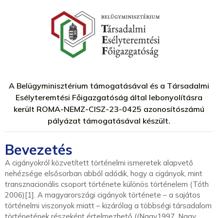
A Belügyminisztérium támogatásával és a Társadalmi
Esélyteremtési Főigazgatóság által lebonyolításra
került ROMA-NEMZ-CISZ-23-0425 azonosítószámú
pályázat támogatásával készült.
Bevezetés
A cigányokról közvetített történelmi ismeretek alapvető
nehézsége elsősorban abból adódik, hogy a cigányok, mint
transznacionális csoport története különös történelem (Tóth
2006)[1]. A magyarországi cigányok története – a sajátos
történelmi viszonyok miatt – kizárólag a többségi társadalom
történetének részeként értelmezhető ((Nagy1997, Nagy