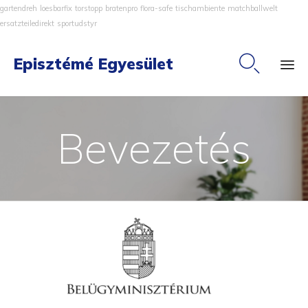
gartendreh
loesbarfix
torstopp
bratenpro
flora-safe
tischambiente
matchballwelt
ersatzteiledirekt
sportudstyr

Episztémé Egyesület
Ski
to
Bevezetés
co