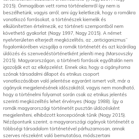
2015). Önmagában vett roma történelemről így nem is
beszélhetünk, vagyis arról, ami úgy keletkezik, hogy a romákra
vonatkozó forrásokat, a történészek kiemelik és
elkülönítetten értelmezik, ez történeti szempontból nem
követhető gyakorlat (Nagy 1997, Nagy 2015). A német
nyelvterületen elterjedt megközelítés, az „anticiganizmus”
fogalomkörében vizsgálja a romák történetét és azt kizárólag
üldözés és szenvedéstörténetként jeleníti meg (Marsovszky
2015). Magyarországon, a történeti források egyáltalán nem
igazolják ezt az elképzelést. Ennek oka, hogy a cigány/roma
szónak társadalmi állapot és etnikus csoport
vonatkozásában való jelentése egyaránt ismert volt, már a
cigányok megjelenésének időszakától, vagyis nem mondható,
hogy a történelmi folyamat során csak az etnikus jelentés
szerinti megközelítés lehet érvényes (Nagy 1988). Így a
romák magyarországi történetét pusztán üldözésként
megjeleníteni, elhibázott koncepciónak tűnik (Nagy 2015).
Nézőpontunk szerint, a magyarországi cigányok történetét a
többségi társadalom történetével párhuzamosan, annak
szerves részeként való bemutatása, módszertani