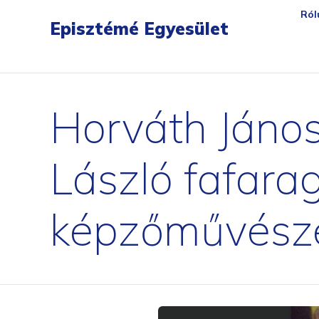
gartendreh
loesbarfix
torstopp
bratenpro
flora-safe
tischambiente
matchballwelt
ersatzte
Ról
Episztémé Egyesület
Horváth János
László fafar
képzőművészet