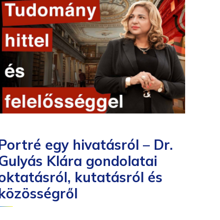
Portré egy hivatásról – Dr.
Ro
Gulyás Klára gondolatai
ny
oktatásról, kutatásról és
go
közösségről
Ke
Sz