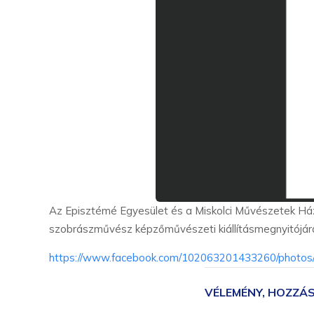
Az Episztémé Egyesület és a Miskolci Művészetek Há
szobrászművész képzőművészeti kiállításmegnyitójár
https://www.facebook.com/102063201433260/photo
VÉLEMÉNY, HOZZÁ