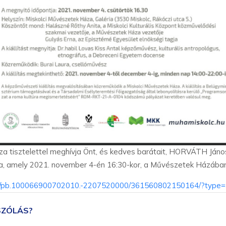
za tisztelettel meghívja Önt, és kedves barátait, HORVÁTH Já
a, amely 2021. november 4-én 16:30-kor, a Művészetek Házában
s/pb.100066900702010.-2207520000/361560802150164/?type=
SZÓLÁS?