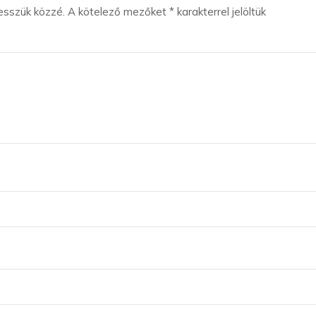
esszük közzé.
A kötelező mezőket
*
karakterrel jelöltük