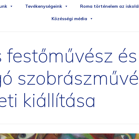
iledirekt
sportudstyr
unk
Tevékenységeink
Roma történelem az iskol
Közésségi média
 festőművész és
agó szobrászműv
i kiállítása