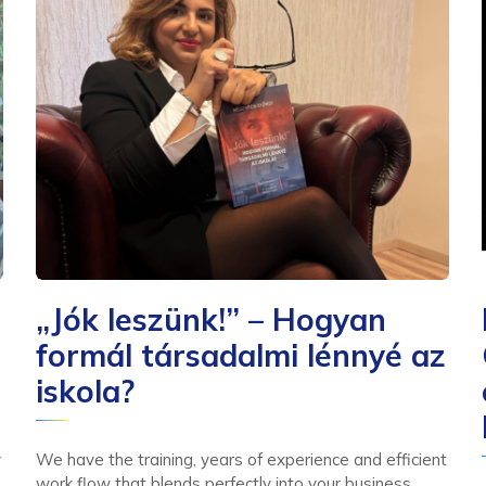
„Jók leszünk!” – Hogyan
formál társadalmi lénnyé az
iskola?
y
We have the training, years of experience and efficient
work flow that blends perfectly into your business