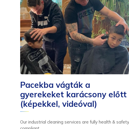
Pacekba vágták a
gyerekeket karácsony előtt
(képekkel, videóval)
Our industrial cleaning services are fully health & safet
compliant.