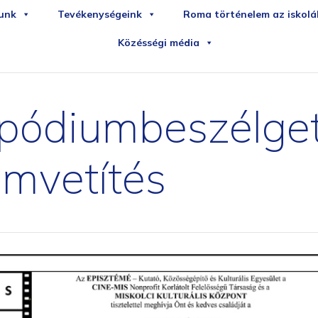
iledirekt
sportudstyr
unk
Tevékenységeink
Roma történelem az iskol
Közésségi média
– pódiumbeszélge
lmvetítés