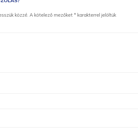
SZÓLÁS?
esszük közzé.
A kötelező mezőket
*
karakterrel jelöltük