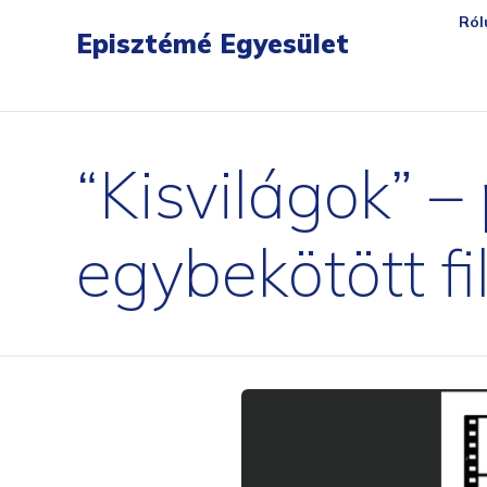
gartendreh
loesbarfix
torstopp
bratenpro
flora-safe
tischambiente
matchballwelt
ersatzte
Ról
Episztémé Egyesület
“Kisvilágok” 
egybekötött fi