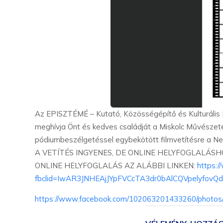
Az EPISZTÉMÉ – Kutató, Közösségépítő és Kulturális
meghívja Önt és kedves családját a Miskolc Művészete
pódiumbeszélgetéssel egybekötött filmvetítésre a N
A VETÍTÉS INGYENES, DE ONLINE HELYFOGLALÁSH
ONLINE HELYFOGLALÁS AZ ALÁBBI LINKEN:
https:/
fbclid=IwAR3JNHEAjJYpFVCcTA3dr0bAlCQVpelyfov
https://www.facebook.com/102063201433260/photo