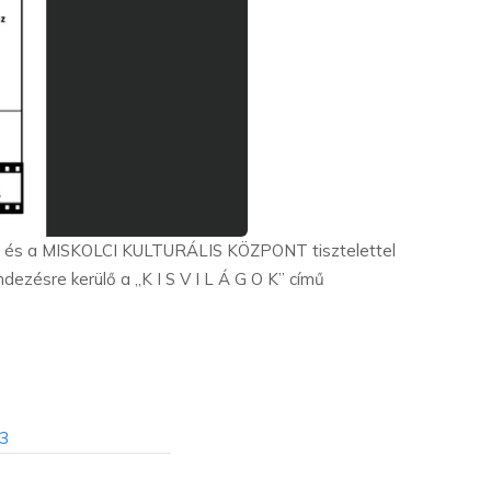
ság és a MISKOLCI KULTURÁLIS KÖZPONT tisztelettel
ezésre kerülő a „K I S V I L Á G O K” című
=3