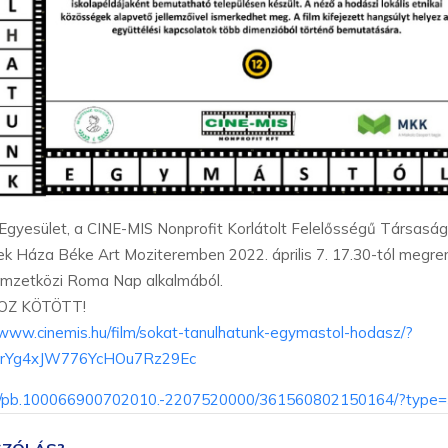
 Egyesület, a CINE-MIS Nonprofit Korlátolt Felelősségű Társa
k Háza Béke Art Moziteremben 2022. április 7. 17.30-tól megrend
emzetközi Roma Nap alkalmából.
OZ KÖTÖTT!
/www.cinemis.hu/film/sokat-tanulhatunk-egymastol-hodasz/?
QdrYg4xJW776YcHOu7Rz29Ec
s/pb.100066900702010.-2207520000/361560802150164/?type