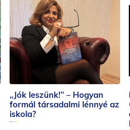
„Jók leszünk!” – Hogyan
formál társadalmi lénnyé az
iskola?