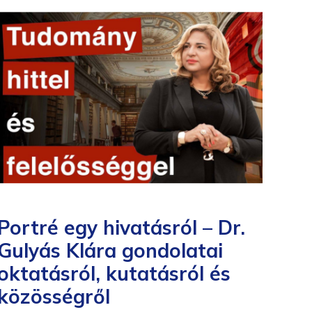
Portré egy hivatásról – Dr.
Ro
Gulyás Klára gondolatai
ny
oktatásról, kutatásról és
go
közösségről
Ke