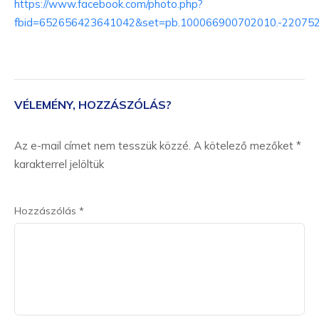
https://www.facebook.com/photo.php?
fbid=652656423641042&set=pb.100066900702010.-22075
VÉLEMÉNY, HOZZÁSZÓLÁS?
Az e-mail címet nem tesszük közzé.
A kötelező mezőket
*
karakterrel jelöltük
Hozzászólás
*