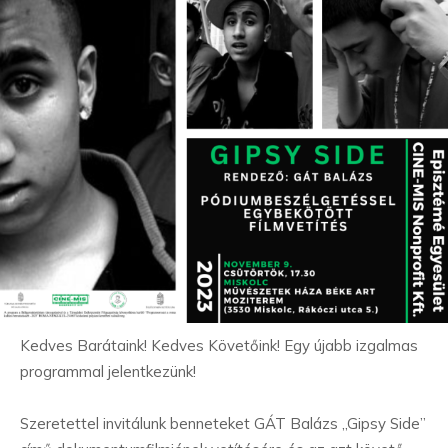
Kedves Barátaink! Kedves Követőink! Egy újabb izgalmas
programmal jelentkezünk!
Szeretettel invitálunk benneteket GÁT Balázs „Gipsy Side”