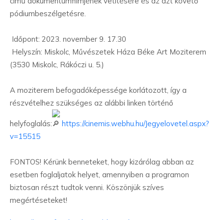
című dokumentumfilmjének vetítésére és az azt követő
pódiumbeszélgetésre.
Időpont: 2023. november 9. 17.30
Helyszín: Miskolc, Művészetek Háza Béke Art Moziterem
(3530 Miskolc, Rákóczi u. 5.)
A moziterem befogadóképessége korlátozott, így a
részvételhez szükséges az alábbi linken történő
helyfoglalás:
https://cinemis.webhu.hu/Jegyelovetel.aspx?
v=15515
FONTOS! Kérünk benneteket, hogy kizárólag abban az
esetben foglaljatok helyet, amennyiben a programon
biztosan részt tudtok venni. Köszönjük szíves
megértéseteket!