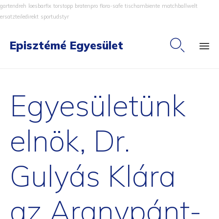
gartendreh
loesbarfix
torstopp
bratenpro
flora-safe
tischambiente
matchballwelt
ersatzteiledirekt
sportudstyr

Episztémé Egyesület
Ski
to
Egyesületünk
co
elnök, Dr.
Gulyás Klára
az Aranypánt-