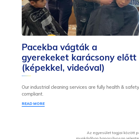
Pacekba vágták a
gyerekeket karácsony előtt
(képekkel, videóval)
Our industrial cleaning services are fully health & safet
compliant.
READ MORE
Az egyesület tagjai között 
munkájában hangsúlyosan jelentek