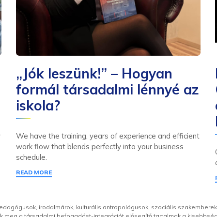
„Jók leszünk!” – Hogyan
formál társadalmi lénnyé az
iskola?
y
We have the training, years of experience and efficient
work flow that blends perfectly into your business
schedule.
READ MORE
pedagógusok, irodalmárok, kulturális antropológusok, szociális szakemberek
 meg a társadalmi befogadást-integrációt elősegítő tartalmak a kisebbs