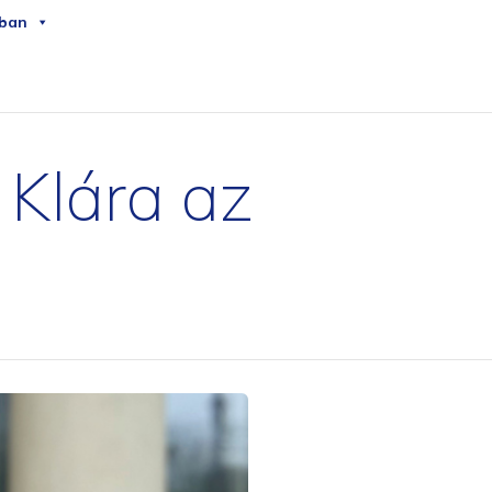
Skip
ában
to
content
 Klára az