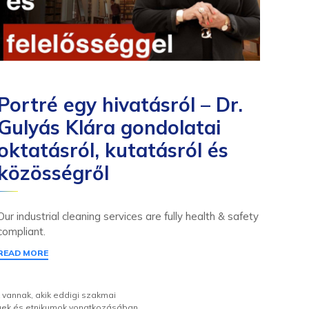
Portré egy hivatásról – Dr.
Ro
Gulyás Klára gondolatai
ny
oktatásról, kutatásról és
go
közösségről
Ke
Sz
Our industrial cleaning services are fully health & safety
compliant.
We ha
READ MORE
work 
sched
READ
 vannak, akik eddigi szakmai
égek és etnikumok vonatkozásában.