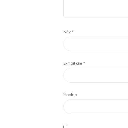
Név
*
E-mail cím
*
Honlap