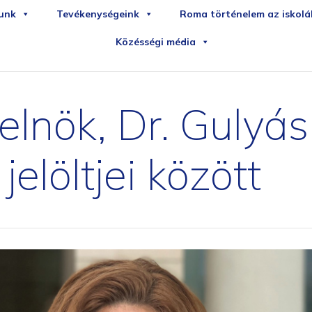
iledirekt
sportudstyr
unk
Tevékenységeink
Roma történelem az iskol
Közésségi média
elnök, Dr. Gulyás
elöltjei között