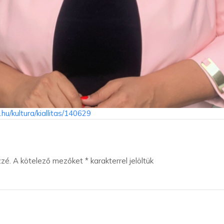
hu/kultura/kiallitas/140629
zzé.
A kötelező mezőket
*
karakterrel jelöltük