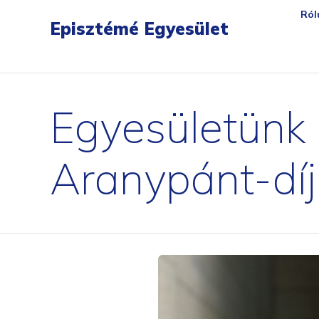
gartendreh
loesbarfix
torstopp
bratenpro
flora-safe
tischambiente
matchballwelt
ersatzte
Ról
Episztémé Egyesület
Egyesületünk 
Aranypánt-díj j